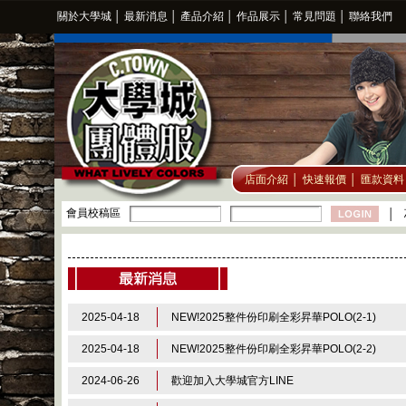
關於大學城
│
最新消息
│
產品介紹
│
作品展示
│
常見問題
│
聯絡我們
店面介紹
│
快速報價
│
匯款資料
會員校稿區
│
2025-04-18
NEW!2025整件份印刷全彩昇華POLO(2-1)
2025-04-18
NEW!2025整件份印刷全彩昇華POLO(2-2)
2024-06-26
歡迎加入大學城官方LINE