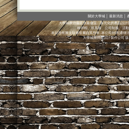
關於大學城
│
最新消息
│
大學城團體服提供最優質、多元化的產品設計製
棒球帽、班系服、公司制服、活動
本站所有圖文版權皆屬自其所有. 本公司特聘[通
大學城團體服設計製作公司 版權所有@ 2