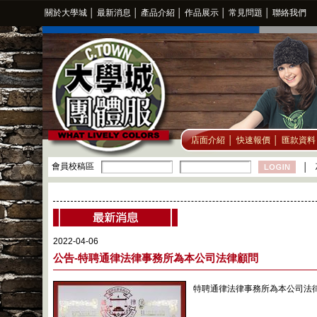
關於大學城
│
最新消息
│
產品介紹
│
作品展示
│
常見問題
│
聯絡我們
店面介紹
│
快速報價
│
匯款資料
會員校稿區
│
2022-04-06
公告-特聘通律法律事務所為本公司法律顧問
特聘通律法律事務所為本公司法