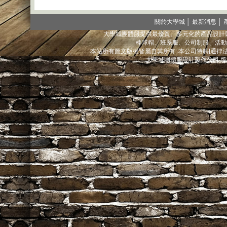
關於大學城
│
最新消息
│
大學城團體服提供最優質、多元化的產品設計製
棒球帽、班系服、公司制服、活動
本站所有圖文版權皆屬自其所有. 本公司特聘[通
大學城團體服設計製作公司 版權所有@ 2