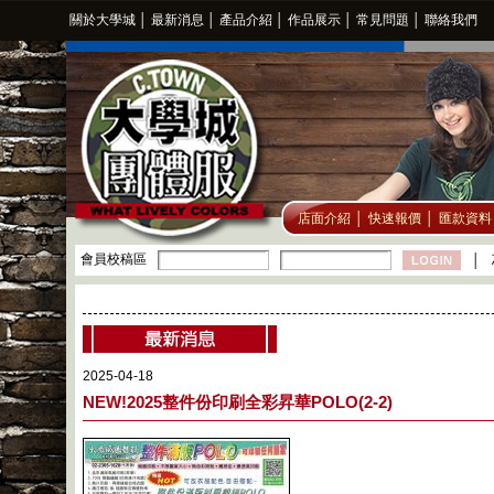
關於大學城
│
最新消息
│
產品介紹
│
作品展示
│
常見問題
│
聯絡我們
店面介紹
│
快速報價
│
匯款資料
會員校稿區
│
2025-04-18
NEW!2025整件份印刷全彩昇華POLO(2-2)