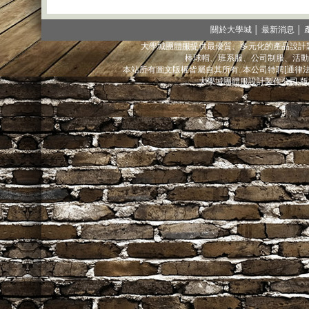
關於大學城
│
最新消息
│
大學城團體服提供最優質、多元化的產品設計製
棒球帽、班系服、公司制服、活動
本站所有圖文版權皆屬自其所有. 本公司特聘[通
大學城團體服設計製作公司 版權所有@ 2