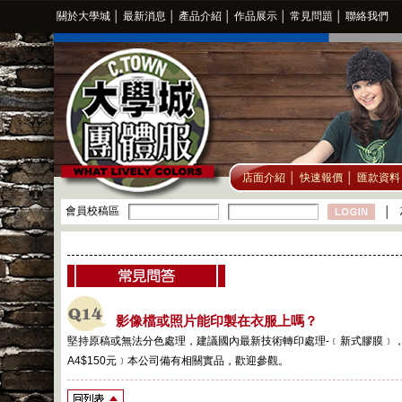
關於大學城
│
最新消息
│
產品介紹
│
作品展示
│
常見問題
│
聯絡我們
店面介紹
│
快速報價
│
匯款資料
會員校稿區
│
影像檔或照片能印製在衣服上嗎？
堅持原稿或無法分色處理，建議國內最新技術轉印處理-﹝新式膠膜﹞，
A4$150元﹞本公司備有相關實品，歡迎參觀。