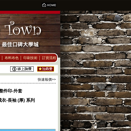
│
布料布色
│
印刷技術
│
訂貨流程
快速報價>>
彩整件印-外套
成衣-長袖 (厚) 系列