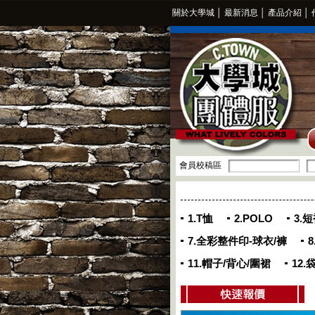
關於大學城
│
最新消息
│
產品介紹
│
會員校稿區
1.T恤
2.POLO
3.
7.全彩整件印-球衣/褲
11.帽子/背心/圍裙
12.
>