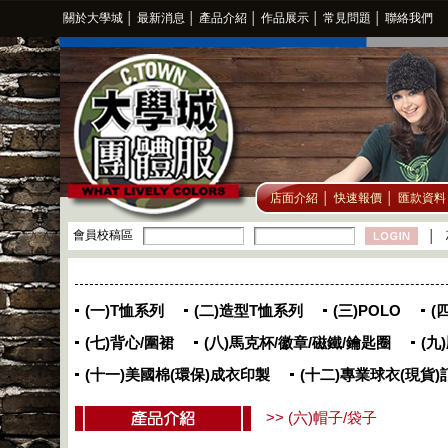
關於大學城
│
最新消息
│
產品介紹
│
作品展示
│
常見問題
│
聯絡我們
店面介紹
│
快速報價
│
匯款資料
會員校稿區
│
(一)T恤系列
(二)造型T恤系列
(三)POLO
(
(七)背心/圍裙
(八)馬克杯/徽章/磁鐵/鑰匙圈
(九
(十一)美國棉(環保)成衣印製
(十二)專業球衣(現貨)
>> (六)帽子/袋子