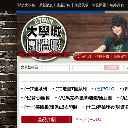
關於大學城
│
最新消息
│
產品介紹
│
作品展示
│
常見問題
│
聯絡我們
店面介紹
│
快速報價
│
匯款資料
會員校稿區
│
(一)T恤系列
(二)造型T恤系列
(三)POLO
(
(七)背心/圍裙
(八)馬克杯/徽章/磁鐵/鑰匙圈
(九
(十一)美國棉(環保)成衣印製
(十二)專業球衣(現貨)
>> (三)POLO