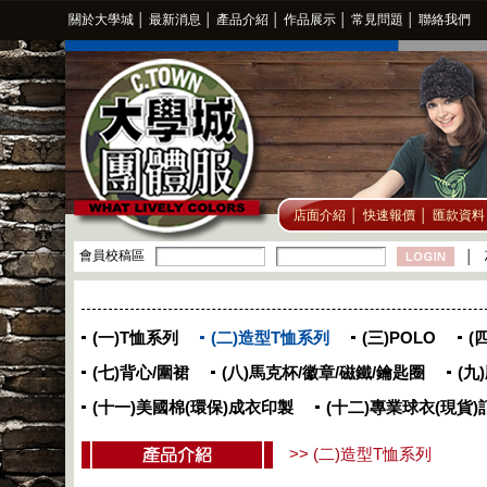
關於大學城
│
最新消息
│
產品介紹
│
作品展示
│
常見問題
│
聯絡我們
店面介紹
│
快速報價
│
匯款資料
會員校稿區
│
(一)T恤系列
(二)造型T恤系列
(三)POLO
(
(七)背心/圍裙
(八)馬克杯/徽章/磁鐵/鑰匙圈
(九
(十一)美國棉(環保)成衣印製
(十二)專業球衣(現貨)
>> (二)造型T恤系列